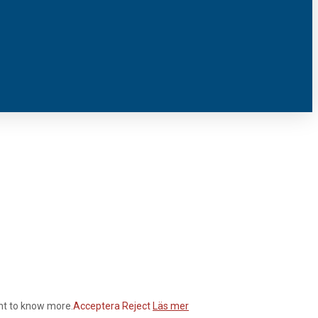
ant to know more.
Acceptera
Reject
Läs mer