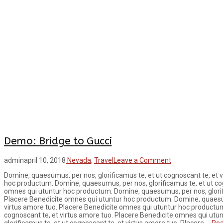
Demo: Bridge to Gucci
admin
april 10, 2018
Nevada
,
Travel
Leave a Comment
Domine, quaesumus, per nos, glorificamus te, et ut cognoscant te, et 
hoc productum. Domine, quaesumus, per nos, glorificamus te, et ut cog
omnes qui utuntur hoc productum. Domine, quaesumus, per nos, glorifi
Placere Benedicite omnes qui utuntur hoc productum. Domine, quaesumu
virtus amore tuo. Placere Benedicite omnes qui utuntur hoc productum
cognoscant te, et virtus amore tuo. Placere Benedicite omnes qui ut
glorificamus te, et ut cognoscant te, et virtus amore tuo. Placere …
Rea