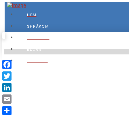
HEM
SPRÅKOM
TJÄNSTER
BLOGG
KONTAKT
Facebook
Twitter
LinkedIn
Email
Dela